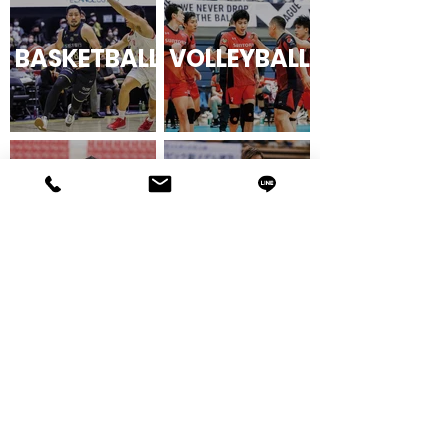
BASKETBALL
VOLLEYBALL
RUGBY
WOMEN'S
RUNNING
ACCESSORY