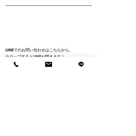
LINEでのお問い合わせはこちらから。
※タップするとLINEが開きます！
Go.Field TEAM［UA BS］
info@gofieldteam.com
  03-6718-2855
UNDER ARMOUR アンダーアーマーのユニフォ
ーム作成･チームウェアはお任せください！
2021新商品
サッカー
アウター
防風
撥水
商品情報