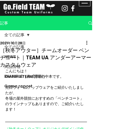
記事
全ての記事
2021年10月28日
全ての記事
［秋冬アウター］チームオーダー ベン
チコート｜TEAM UA アンダーアーマー
NEWS
カスタムウェア
商品情報
こんにちは！
EXAMPLE［作成事例］
Go.Field TEAM 営業の中本です。
Game report
先日ウォームアップウェアをご紹介いたしまし
たが、
冬場の屋外競技におすすめの「ベンチコート」
のラインナップもありますので、ご紹介いたし
ます！
［秋冬チームウェア］オリジナルデザインで作