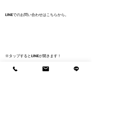
LINEでのお問い合わせはこちらから。
※タップするとLINEが開きます！
Go.Field TEAM［UA BS］
info@gofieldteam.com
  03-6718-2855
UNDER ARMOUR アンダーアーマーのユニフォ
ーム作成･チームウェアはお任せください！
Game report