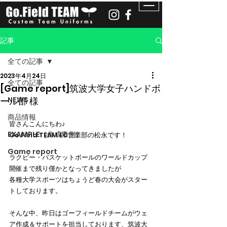
記事
全ての記事
2023年4月24日
全ての記事
[Game report]筑波大学女子ハンドボ
ール部 様
NEWS
商品情報
皆さんこんにちわ♪
EXAMPLE［作成事例］
Go.Field TEAM EC営業部の松永です！
Game report
ラクビー・バスケットボールのワールドカップ
開催まで残り僅かとなってきましたが
各種大学スポーツはちょうど春の大会がスター
トしております。
そんな中、昨日はゴーフィールドチームがウェ
ア作成＆サポートを担当しております、筑波大