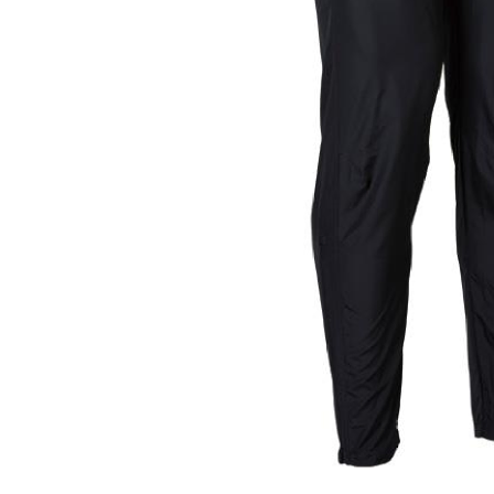
UA チームロッカーTシャツ ￥3,520（税
TE
込）
￥6