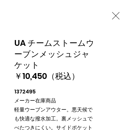
 特別価格ご案内中！
s
Contact
UA チームストームウ
RY
ーブンメッシュジャ
ケット
￥10,450（税込）
1372495

メーカー在庫商品

軽量ウーブンアウター。悪天候で
も快適な撥水加工。裏メッシュで
べたつきにくい。サイドポケット