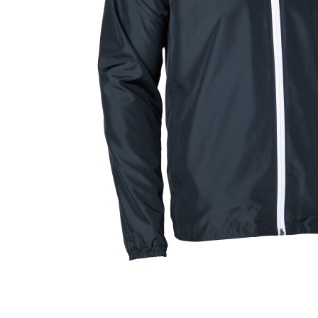
UA チームロッカーTシャツ ￥3,520（税
TE
込）
￥6