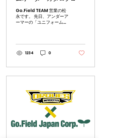
ング どのようなデザイン
2025］のご案内
で、どの場所に（胸、背
Go.Field TEAM 営業の松
中、袖 など）、入れたいの
永です。 先日、アンダーア
か。 ・予定数量 ※初回
ーマーの「ユニフォームカ
のご注文は5点以上で承っ
タログ」が2025年版にア
ております。ご了承くださ
ップデートされました！ チ
い。 ・ご希望納期 ※ご
ームウェアをご検討中の方
希望にお応えできない場合
は、ぜひ新しいカタログに
もございます。ご了承くだ
てご検討ください！ ウィメ
1234
0
さい。 アンダーアーマーで
ンズ商品・陸上アイテムが
は、 公式シュミレーターサ
新発売しておりま
イト...
す！！！...