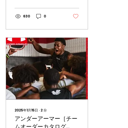
ームウェアをご検討中の方
は、ぜひ新しいカタログに
てご検討ください！ ■ユニ
630
0
フォームカタログ 202 6 当
サイトでも商品ラインナッ
プをカテゴリーごとにご確
認いただけます。 その他、
商品寸法・サイズチャート
などの掲載もありますの
で、サイズを決める際にご
活用ください！ ■オーダー
方法について ご注文、購入
のお手続きをしていただく
際には、下記事項をお問い
合わせフォームやLINEでお
知らせいただくと、お見積
もりのご提示をスムーズに
行えますので、ご協力いた
だけますと幸いです。 ・ご
希望の商品（写真や品番な
2025年1月15日
∙
2
分
ど） カラーもお決まりで
アンダーアーマー［チー
したらカラーもお知らせく
ださい。 ・ご希望のマーキ
ムオーダーカタログ