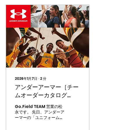
2026年1月7日
∙
2
分
アンダーアーマー［チー
ムオーダーカタログ
2026］のご案内のコピ
Go.Field TEAM 営業の松
ー
永です。 先日、アンダーア
ーマーの「ユニフォームカ
タログ」が2026年版にア
ップデートされました！ チ