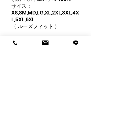
サイズ：
XS,SM,MD,LG,XL,2XL,3XL,4X
L,5XL,6XL
（ ルーズフィット ）
ご注意点
・レジに進んで頂き、備考欄にご希望
の「サイズ・番号(PG)」の記載をお
願い致します。
・納品は京都大学アメフト部様へ 一
ヶ所一括納品となります。
​株式会社ゴーフィールドジャパン
・送料は「330」円(税込)となりま
〒140-0004 東京都品川区南品川2-2-7
​
南品川Jビル8F
す。
TEL
03-6718-2855
​ FAX
03-6718-1321
・ウェアの費用の中に、マーク加工費
も含まれております。
お問い合わせフォーム
・価格は税込み表示となっておりま
FAQ よくある質問
す。
特定商取引法に基づく表記