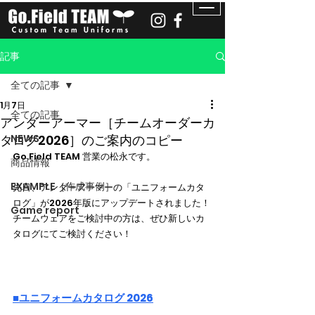
記事
全ての記事
1月7日
全ての記事
アンダーアーマー［チームオーダーカ
タログ2026］のご案内のコピー
NEWS
Go.Field TEAM 営業の松永です。
商品情報
EXAMPLE［作成事例］
先日、アンダーアーマーの「ユニフォームカタ
ログ」が2026年版にアップデートされました！
Game report
チームウェアをご検討中の方は、ぜひ新しいカ
タログにてご検討ください！
■ユニフォームカタログ 202
6